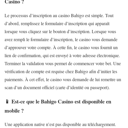
Casino ?
Le processus d’inscription au casino Bahigo est simple. Tout
d’abord, remplissez le formulaire d’inscription qui apparaît
lorsque vous cliquez sur le bouton d’inscription. Lorsque vous
avez rempli le formulaire d’inscription, le casino vous demande
d’approuver votre compte. À cette fin, le casino vous fournit un
lien de confirmation, qui est envoyé à votre adresse électronique.
Terminer la validation vous permet de commencer votre bet. Une
vérification de compte est requise chez Bahigo afin d’initier les
paiements. À cet effet, le casino vous demande de lui remettre un
scan d’un document officiel (carte d’identité ou passeport).
📱 Est-ce que le Bahigo Casino est disponible en
mobile ?
Une application native n’est pas disponible au téléchargement.