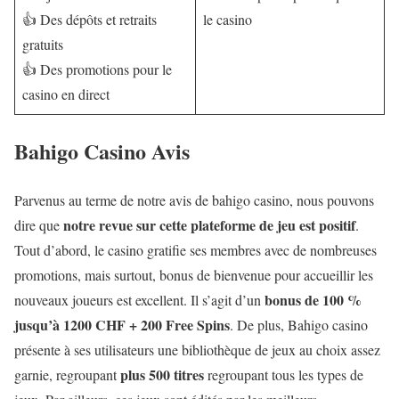
👍 Des dépôts et retraits
le casino
gratuits
👍 Des promotions pour le
casino en direct
Bahigo Casino Avis
Parvenus au terme de notre avis de bahigo casino, nous pouvons
notre revue sur cette plateforme de jeu est positif
dire que
.
Tout d’abord, le casino gratifie ses membres avec de nombreuses
promotions, mais surtout, bonus de bienvenue pour accueillir les
bonus de 100 %
nouveaux joueurs est excellent. Il s’agit d’un
jusqu’à 1200 CHF + 200 Free Spins
. De plus, Bahigo casino
présente à ses utilisateurs une bibliothèque de jeux au choix assez
plus 500 titres
garnie, regroupant
regroupant tous les types de