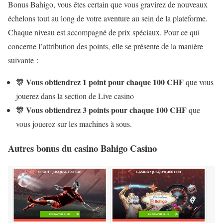
Bonus Bahigo, vous êtes certain que vous gravirez de nouveaux
échelons tout au long de votre aventure au sein de la plateforme.
Chaque niveau est accompagné de prix spéciaux. Pour ce qui
concerne l’attribution des points, elle se présente de la manière
suivante :
🎊
Vous obtiendrez 1 point pour chaque 100 CHF
que vous
jouerez dans la section de Live casino
🎊
Vous obtiendrez 3 points pour chaque 100 CHF
que
vous jouerez sur les machines à sous.
Autres bonus du casino Bahigo Casino