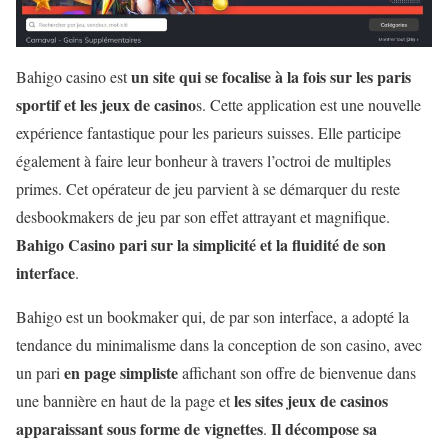
un site qui se focalise à la fois sur les paris
Bahigo casino est
sportif et les jeux de casino
s. Cette application est une nouvelle
expérience fantastique pour les parieurs suisses. Elle participe
également à faire leur bonheur à travers l’octroi de multiples
primes. Cet opérateur de jeu parvient à se démarquer du reste
desbookmakers de jeu par son effet attrayant et magnifique.
Bahigo Casino pari sur la simplicité et la fluidité de son
interface
.
Bahigo est un bookmaker qui, de par son interface, a adopté la
tendance du minimalisme dans la conception de son casino, avec
en page simpliste
un pari
affichant son offre de bienvenue dans
les sites jeux de casinos
une bannière en haut de la page et
apparaissant sous forme de vignettes
Il décompose sa
.