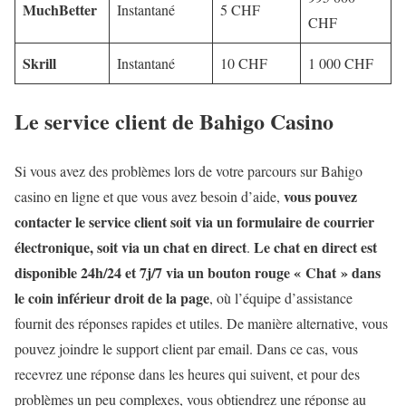
MuchBetter
Instantané
5 CHF
CHF
Skrill
Instantané
10 CHF
1 000 CHF
Le service client de Bahigo Casino
Si vous avez des problèmes lors de votre parcours sur Bahigo
vous pouvez
casino en ligne et que vous avez besoin d’aide,
contacter le service client soit via un formulaire de courrier
électronique, soit via un chat en direct
Le chat en direct est
.
disponible 24h/24 et 7j/7 via un bouton rouge « Chat » dans
le coin inférieur droit de la page
, où l’équipe d’assistance
fournit des réponses rapides et utiles. De manière alternative, vous
pouvez joindre le support client par email. Dans ce cas, vous
recevrez une réponse dans les heures qui suivent, et pour des
problèmes un peu complexes, vous obtiendrez une réponse au