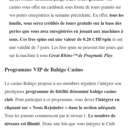
casino vous offre un cashback sous forme de tours gratuits sur
tous les
vos pertes enregistrées la semaine précédente. En effet,
lundis, vous serez crédités de tours gratuits sur la base des
pertes que vous avez enregistrées en jouant aux machines à
sous. Ces free spins ont une valeur de 0.20 CHF/spin
et ont
une validité de 7 jours. Les free spins ne peuvent être joués que
sur la machine à sous
Great Rhino™ de Pragmatic Play
.
Programme VIP de Bahigo Casino
Le casino Bahigo propose à ses membres réguliers t’intégrer son
programme de fidélité dénommé bahigo casino
prestigieux
club
l’intégrer en
. Pour participer à ce programme, vous devez
cliquant sur « Nous Rejoindre » dans la section adéquate
.
Le nombre de
Tous les joueurs commencent par le niveau 1.
niveaux est illimité
. Donc une fois que vous intégrez le Club