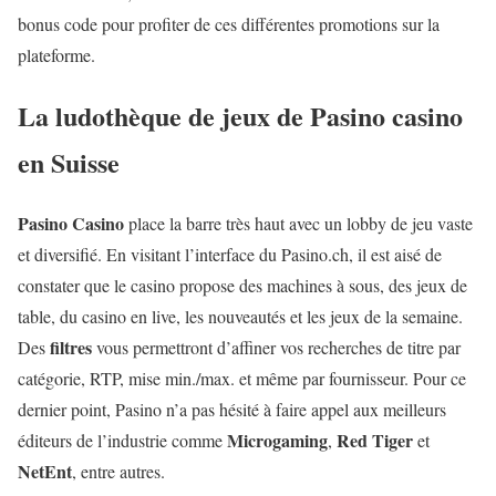
bonus code pour profiter de ces différentes promotions sur la
plateforme.
La ludothèque de jeux de Pasino casino
en Suisse
Pasino Casino
place la barre très haut avec un lobby de jeu vaste
et diversifié. En visitant l’interface du Pasino.ch, il est aisé de
constater que le casino propose des machines à sous, des jeux de
table, du casino en live, les nouveautés et les jeux de la semaine.
filtres
Des
vous permettront d’affiner vos recherches de titre par
catégorie, RTP, mise min./max. et même par fournisseur. Pour ce
dernier point, Pasino n’a pas hésité à faire appel aux meilleurs
Microgaming
Red Tiger
éditeurs de l’industrie comme
,
et
NetEnt
, entre autres.