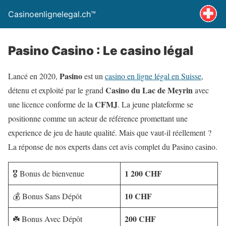
Casinoenlignelegal.ch™
Pasino Casino : Le casino légal
Pasino
Lancé en 2020,
est un
casino en ligne légal en Suisse
,
Casino du Lac de Meyrin
détenu et exploité par le grand
avec
CFMJ
une licence conforme de la
. La jeune plateforme se
positionne comme un acteur de référence promettant une
experience de jeu de haute qualité. Mais que vaut-il réellement ?
La réponse de nos experts dans cet avis complet du Pasino casino.
1 200 CHF
🎖️ Bonus de bienvenue
10 CHF
💰 Bonus Sans Dépôt
200 CHF
☘️ Bonus Avec Dépôt