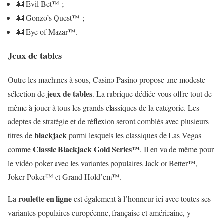
🎰 Evil Bet™ ;
🎰 Gonzo’s Quest™ ;
🎰 Eye of Mazar™.
Jeux de tables
Outre les machines à sous, Casino Pasino propose une modeste
jeux de tables
sélection de
. La rubrique dédiée vous offre tout de
même à jouer à tous les grands classiques de la catégorie. Les
adeptes de stratégie et de réflexion seront comblés avec plusieurs
blackjack
titres de
parmi lesquels les classiques de Las Vegas
Classic Blackjack Gold Series™
comme
. Il en va de même pour
le vidéo poker avec les variantes populaires Jack or Better™,
Joker Poker™ et Grand Hold’em™.
roulette en ligne
La
est également à l’honneur ici avec toutes ses
variantes populaires européenne, française et américaine, y