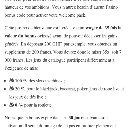
hauteur de vos ambitions. Vous n’aurez besoin d’aucun Pasino
bonus code pour activer votre welcome pack.
wager de 35 fois la
Cette promo de bienvenue est livrée avec un
valeur du bonus octroyé
avant de pouvoir décaisser les gains
générés. En déposant 200 CHF, par exemple, vous obtenez un
supplément de 200 francs. Vous devrez donc le miser 35x, soit 7
000 francs. Les jeux du catalogue participent différemment à
l’exigence de mise :
🎁
100 %
des slots machines ;
🎁
20 %
pour le blackjack, baccarat, poker, jeux de roue live et
les jeux de dés live ;
🎁
0 %
pour la roulette.
30 jours
Notez que le bonus expire dans les
suivants son
activation. Il serait dommage de ne pas en profiter pleinement.