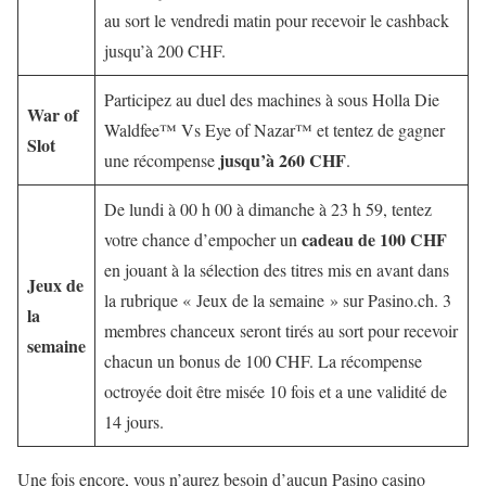
au sort le vendredi matin pour recevoir le cashback
jusqu’à 200 CHF.
Participez au duel des machines à sous Holla Die
War of
Waldfee™ Vs Eye of Nazar™ et tentez de gagner
Slot
jusqu’à 260 CHF
une récompense
.
De lundi à 00 h 00 à dimanche à 23 h 59, tentez
cadeau de 100 CHF
votre chance d’empocher un
en jouant à la sélection des titres mis en avant dans
Jeux de
la rubrique « Jeux de la semaine » sur Pasino.ch. 3
la
membres chanceux seront tirés au sort pour recevoir
semaine
chacun un bonus de 100 CHF. La récompense
octroyée doit être misée 10 fois et a une validité de
14 jours.
Une fois encore, vous n’aurez besoin d’aucun Pasino casino