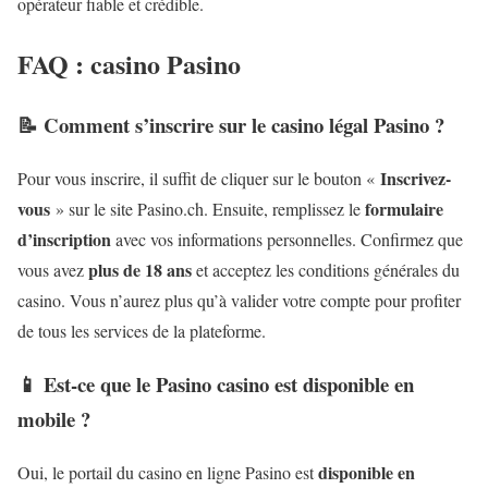
opérateur fiable et crédible.
FAQ : casino Pasino
📝 Comment s’inscrire sur le casino légal Pasino ?
Inscrivez-
Pour vous inscrire, il suffit de cliquer sur le bouton «
vous
formulaire
» sur le site Pasino.ch. Ensuite, remplissez le
d’inscription
avec vos informations personnelles. Confirmez que
plus de 18 ans
vous avez
et acceptez les conditions générales du
casino. Vous n’aurez plus qu’à valider votre compte pour profiter
de tous les services de la plateforme.
📱 Est-ce que le Pasino casino est disponible en
mobile ?
disponible en
Oui, le portail du casino en ligne Pasino est