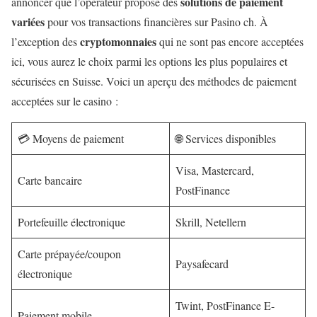
solutions de paiement
annoncer que l’opérateur propose des
variées
pour vos transactions financières sur Pasino ch. À
cryptomonnaies
l’exception des
qui ne sont pas encore acceptées
ici, vous aurez le choix parmi les options les plus populaires et
sécurisées en Suisse. Voici un aperçu des méthodes de paiement
acceptées sur le casino :
💳 Moyens de paiement
🌐 Services disponibles
Visa, Mastercard,
Carte bancaire
PostFinance
Portefeuille électronique
Skrill, Netellern
Carte prépayée/coupon
Paysafecard
électronique
Twint, PostFinance E-
Paiement mobile