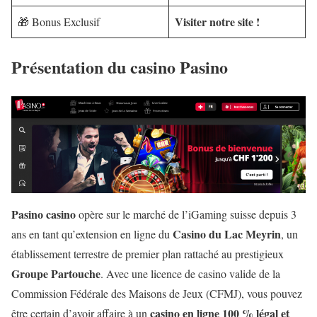
Visiter notre site !
🎁 Bonus Exclusif
Présentation du casino Pasino
Pasino casino
opère sur le marché de l’iGaming suisse depuis 3
Casino du Lac Meyrin
ans en tant qu’extension en ligne du
, un
établissement terrestre de premier plan rattaché au prestigieux
Groupe Partouche
. Avec une licence de casino valide de la
Commission Fédérale des Maisons de Jeux (CFMJ), vous pouvez
casino en ligne 100 % légal et
être certain d’avoir affaire à un