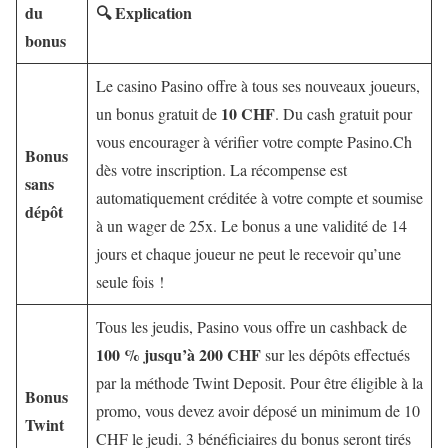
du
🔍
Explication
bonus
Le casino Pasino offre à tous ses nouveaux joueurs,
10 CHF
un bonus gratuit de
. Du cash gratuit pour
vous encourager à vérifier votre compte Pasino.Ch
Bonus
dès votre inscription. La récompense est
sans
automatiquement créditée à votre compte et soumise
dépôt
à un wager de 25x. Le bonus a une validité de 14
jours et chaque joueur ne peut le recevoir qu’une
seule fois !
Tous les jeudis, Pasino vous offre un cashback de
100 % jusqu’à 200 CHF
sur les dépôts effectués
par la méthode Twint Deposit. Pour être éligible à la
Bonus
promo, vous devez avoir déposé un minimum de 10
Twint
CHF le jeudi. 3 bénéficiaires du bonus seront tirés