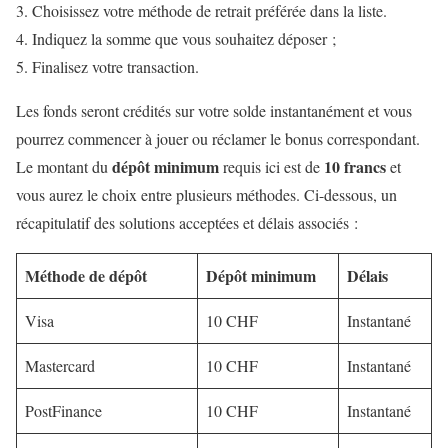
Choisissez votre méthode de retrait préférée dans la liste.
Indiquez la somme que vous souhaitez déposer ;
Finalisez votre transaction.
Les fonds seront crédités sur votre solde instantanément et vous
pourrez commencer à jouer ou réclamer le bonus correspondant.
dépôt minimum
10 francs
Le montant du
requis ici est de
et
vous aurez le choix entre plusieurs méthodes. Ci-dessous, un
récapitulatif des solutions acceptées et délais associés :
Méthode de dépôt
Dépôt minimum
Délais
Visa
10 CHF
Instantané
Mastercard
10 CHF
Instantané
PostFinance
10 CHF
Instantané