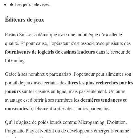
♣️ Les jeux télévisés.
Éditeurs de jeux
Pasino Suisse se démarque avec une ludothèque d’excellente
qualité. Et pour cause, l’opérateur s’est associé avec plusieurs des
fournisseurs de logiciels de casinos leadeurs
dans le secteur de
l’iGaming.
Grâce à ses nombreux partenariats, l’opérateur peut alimenter son
titres les plus recherchés par les
portail de jeux avec certains des
joueurs
sur les casinos en ligne, mais pas seulement. Un autre
dernières tendances et
avantage est d’offrir à ses membres les
nouveautés
fraichement sorties des studios partenaires.
Qu’il s’agisse de poids lourds comme Microgaming, Evolution,
Pragmatic Play et NetEnt ou de développeurs émergents comme