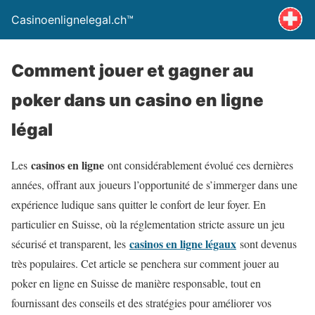
Casinoenlignelegal.ch™
Comment jouer et gagner au
poker dans un casino en ligne
légal
casinos en ligne
Les
ont considérablement évolué ces dernières
années, offrant aux joueurs l’opportunité de s’immerger dans une
expérience ludique sans quitter le confort de leur foyer. En
particulier en Suisse, où la réglementation stricte assure un jeu
casinos en ligne légaux
sécurisé et transparent, les
sont devenus
très populaires. Cet article se penchera sur comment jouer au
poker en ligne en Suisse de manière responsable, tout en
fournissant des conseils et des stratégies pour améliorer vos