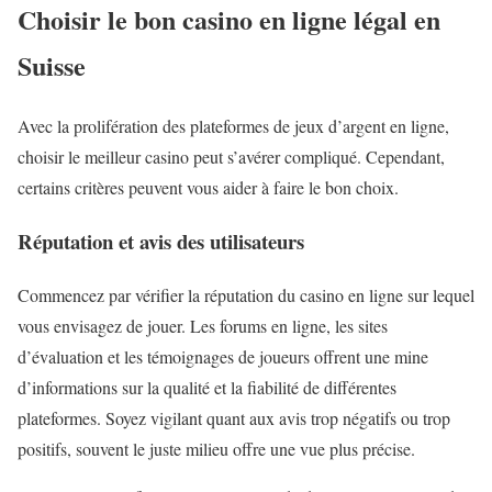
Choisir le bon casino en ligne légal en
Suisse
Avec la prolifération des plateformes de jeux d’argent en ligne,
choisir le meilleur casino peut s’avérer compliqué. Cependant,
certains critères peuvent vous aider à faire le bon choix.
Réputation et avis des utilisateurs
Commencez par vérifier la réputation du casino en ligne sur lequel
vous envisagez de jouer. Les forums en ligne, les sites
d’évaluation et les témoignages de joueurs offrent une mine
d’informations sur la qualité et la fiabilité de différentes
plateformes. Soyez vigilant quant aux avis trop négatifs ou trop
positifs, souvent le juste milieu offre une vue plus précise.