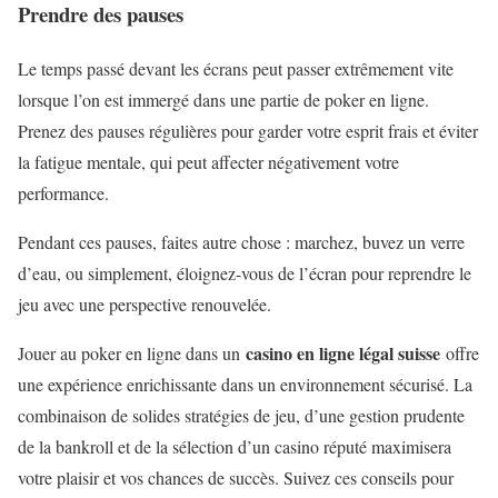
Prendre des pauses
Le temps passé devant les écrans peut passer extrêmement vite
lorsque l’on est immergé dans une partie de poker en ligne.
Prenez des pauses régulières pour garder votre esprit frais et éviter
la fatigue mentale, qui peut affecter négativement votre
performance.
Pendant ces pauses, faites autre chose : marchez, buvez un verre
d’eau, ou simplement, éloignez-vous de l’écran pour reprendre le
jeu avec une perspective renouvelée.
casino en ligne légal suisse
Jouer au poker en ligne dans un
offre
une expérience enrichissante dans un environnement sécurisé. La
combinaison de solides stratégies de jeu, d’une gestion prudente
de la bankroll et de la sélection d’un casino réputé maximisera
votre plaisir et vos chances de succès. Suivez ces conseils pour