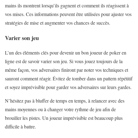
mains ils montrent lorsqu’ils gagnent et comment ils réagissent à
vos mises. Ces informations peuvent être utilisées pour ajuster vos
stratégies de mise et augmenter vos chances de succès.
Varier son jeu
L’un des éléments clés pour devenir un bon joueur de poker en
ligne est de savoir varier son jeu. Si vous jouez toujours de la
même façon, vos adversaires finiront par noter vos techniques et
sauront comment réagir. Évitez de tomber dans un pattern répétitif
et soyez imprévisible pour garder vos adversaires sur leurs gardes.
N’hésitez pas à bluffer de temps en temps, à relancer avec des
mains moyennes ou à changer votre rythme de jeu afin de
brouiller les pistes. Un joueur imprévisible est beaucoup plus
difficile à battre.