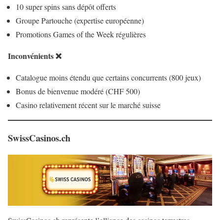
10 super spins sans dépôt offerts
Groupe Partouche (expertise européenne)
Promotions Games of the Week régulières
Inconvénients ❌
Catalogue moins étendu que certains concurrents (800 jeux)
Bonus de bienvenue modéré (CHF 500)
Casino relativement récent sur le marché suisse
SwissCasinos.ch