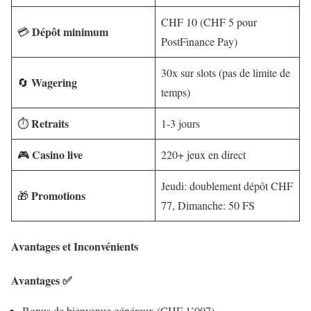
CHF 10 (CHF 5 pour
Dépôt minimum
💳
PostFinance Pay)
30x sur slots (pas de limite de
Wagering
🔄
temps)
Retraits
⏱️
1-3 jours
Casino live
🎮
220+ jeux en direct
Jeudi: doublement dépôt CHF
Promotions
🎁
77, Dimanche: 50 FS
Avantages et Inconvénients
Avantages ✅
Bonus de bienvenue généreux (CHF 1’007)