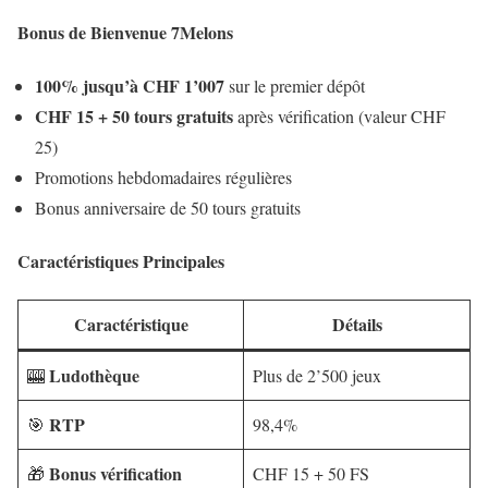
Bonus de Bienvenue 7Melons
100% jusqu’à CHF 1’007
sur le premier dépôt
CHF 15 + 50 tours gratuits
après vérification (valeur CHF
25)
Promotions hebdomadaires régulières
Bonus anniversaire de 50 tours gratuits
Caractéristiques Principales
Caractéristique
Détails
Ludothèque
🎰
Plus de 2’500 jeux
RTP
🎯
98,4%
Bonus vérification
🎁
CHF 15 + 50 FS