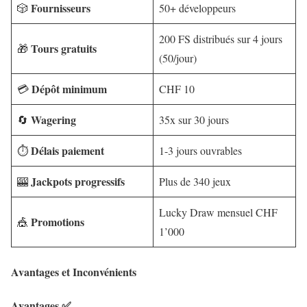
Fournisseurs
🎲
50+ développeurs
200 FS distribués sur 4 jours
Tours gratuits
🎁
(50/jour)
Dépôt minimum
💳
CHF 10
Wagering
🔄
35x sur 30 jours
Délais paiement
⏱️
1-3 jours ouvrables
Jackpots progressifs
🎰
Plus de 340 jeux
Lucky Draw mensuel CHF
Promotions
🎪
1’000
Avantages et Inconvénients
Avantages ✅