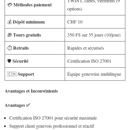
TWINT, cartes, virements (9
Méthodes paiement
💳
options)
Dépôt minimum
💰
CHF 10
Tours gratuits
🎁
350 FS sur 35 jours (10/jour)
Retraits
⏱️
Rapides et sécurisés
Sécurité
🛡️
Certification ISO 27001
Support
🇨🇭
Équipe genevoise multilingue
Avantages et Inconvénients
Avantages ✅
Certification ISO 27001 pour sécurité maximale
Support client genevois professionnel et réactif