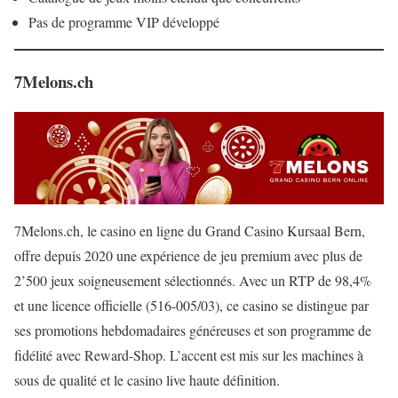
Pas de programme VIP développé
7Melons.ch
7Melons.ch, le casino en ligne du Grand Casino Kursaal Bern,
offre depuis 2020 une expérience de jeu premium avec plus de
2’500 jeux soigneusement sélectionnés. Avec un RTP de 98,4%
et une licence officielle (516-005/03), ce casino se distingue par
ses promotions hebdomadaires généreuses et son programme de
fidélité avec Reward-Shop. L’accent est mis sur les machines à
sous de qualité et le casino live haute définition.