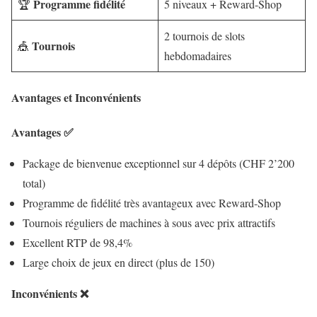
Programme fidélité
🏆
5 niveaux + Reward-Shop
2 tournois de slots
Tournois
🎪
hebdomadaires
Avantages et Inconvénients
Avantages ✅
Package de bienvenue exceptionnel sur 4 dépôts (CHF 2’200
total)
Programme de fidélité très avantageux avec Reward-Shop
Tournois réguliers de machines à sous avec prix attractifs
Excellent RTP de 98,4%
Large choix de jeux en direct (plus de 150)
Inconvénients ❌