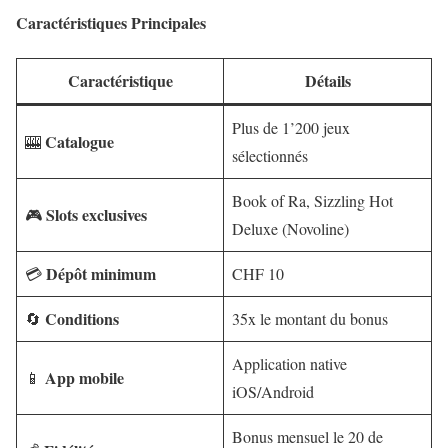
Caractéristiques Principales
Caractéristique
Détails
Plus de 1’200 jeux
Catalogue
🎰
sélectionnés
Book of Ra, Sizzling Hot
Slots exclusives
🎮
Deluxe (Novoline)
Dépôt minimum
💳
CHF 10
Conditions
🔄
35x le montant du bonus
Application native
App mobile
📱
iOS/Android
Bonus mensuel le 20 de