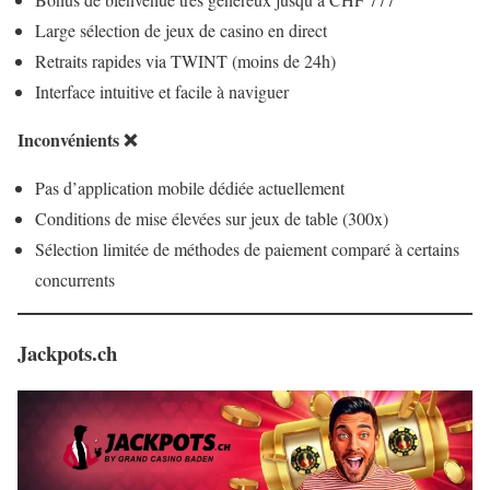
Large sélection de jeux de casino en direct
Retraits rapides via TWINT (moins de 24h)
Interface intuitive et facile à naviguer
Inconvénients ❌
Pas d’application mobile dédiée actuellement
Conditions de mise élevées sur jeux de table (300x)
Sélection limitée de méthodes de paiement comparé à certains
concurrents
Jackpots.ch