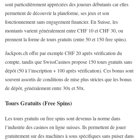
sont particulièrement appréciées des joueurs débutants car elles
permettent de découvrir la plateforme, ses jeux et son
fonctionnement sans engagement financier. En Suisse, les
montants varient généralement entre CHF 10 et CHF 30, ou
prennent la forme de tours gratuits (entre 50 et 150 free spins).
Jackpots.ch offre par exemple CHF 20 après vérification du
compte, tandis que SwissCasinos propose 150 tours gratuits sans
dépôt (50 à l’inscription + 100 après vérification). Ces bonus sont
souvent assortis de conditions de mise plus strictes que les bonus
de dépôt, généralement entre 30x et 50x.
Tours Gratuits (Free Spins)
Les tours gratuits ou free spins sont devenus la norme dans
l’industrie des casinos en ligne suisses. Ils permettent de jouer
gratuitement sur des machines à sous spécifiques sans puiser dans