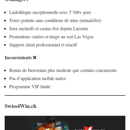
Ludothèque exceptionnelle avec 3’300+ jeux
Tours gratuits sans conditions de mise (umsatzfrei)
Jeux exclusifs et casino live depuis Lucerne
Promotions variées et tirage au sort Las Vegas
Support client professionnel et réactif
Inconvénients ❌
Bonus de bienvenue plus modeste que certains concurrents
Pas d’application mobile native
Programme VIP limité
Swiss4Win.ch