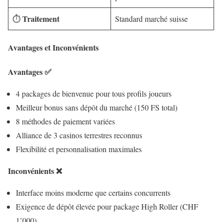
Traitement
⏱️
Standard marché suisse
Avantages et Inconvénients
Avantages ✅
4 packages de bienvenue pour tous profils joueurs
Meilleur bonus sans dépôt du marché (150 FS total)
8 méthodes de paiement variées
Alliance de 3 casinos terrestres reconnus
Flexibilité et personnalisation maximales
Inconvénients ❌
Interface moins moderne que certains concurrents
Exigence de dépôt élevée pour package High Roller (CHF
1’000)