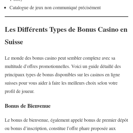
Catalogue de jeux non communiqué précisément
Les Différents Types de Bonus Casino en
Suisse
Le monde des bonus casino peut sembler complexe avec sa
multitude d’offres promotionnelles. Voici un guide détaillé des
principaux types de bonus disponibles sur les casinos en ligne
suisses pour vous aider à faire les meilleurs choix selon votre
profil de joueur.
Bonus de Bienvenue
Le bonus de bienvenue, également appelé bonus de premier dépôt
ou bonus d’inscription, constitue l’offre phare proposée aux