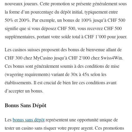
nouveaux joueurs. Cette promotion se présente généralement sous
la forme d’un pourcentage du dépôt initial, typiquement entre
50% et 200%. Par exemple, un bonus de 100% jusqu’à CHF 500
signifie que si vous déposez CHF 500, vous recevrez CHF 500
supplémentaires, portant votre solde total à CHF 1’000 pour jouer.
Les casinos suisses proposent des bonus de bienvenue allant de
CHF 300 chez MyCasino jusqu’à CHF 2’000 chez Swiss4Win.
Ces bonus sont généralement soumis à des conditions de mise
(wagering requirements) variant de 30x à 45x selon les
établissements. Il est crucial de bien lire ces conditions avant
d’accepter un bonus.
Bonus Sans Dépôt
Les
bonus sans dépôt
représentent une opportunité unique de
tester un casino sans risquer votre propre argent. Ces promotions