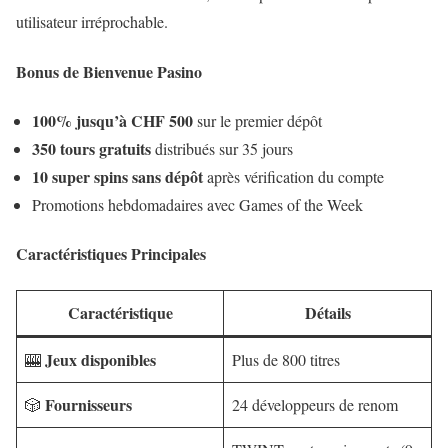
utilisateur irréprochable.
Bonus de Bienvenue Pasino
100% jusqu’à CHF 500
sur le premier dépôt
350 tours gratuits
distribués sur 35 jours
10 super spins sans dépôt
après vérification du compte
Promotions hebdomadaires avec Games of the Week
Caractéristiques Principales
Caractéristique
Détails
Jeux disponibles
🎰
Plus de 800 titres
Fournisseurs
🎲
24 développeurs de renom