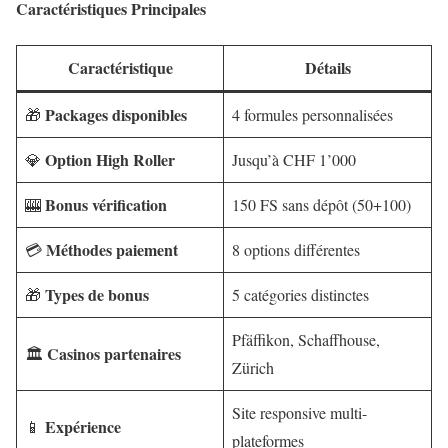
Caractéristiques Principales
Caractéristique
Détails
Packages disponibles
🎁
4 formules personnalisées
Option High Roller
💎
Jusqu’à CHF 1’000
Bonus vérification
🎰
150 FS sans dépôt (50+100)
Méthodes paiement
💳
8 options différentes
Types de bonus
🎁
5 catégories distinctes
Pfäffikon, Schaffhouse,
Casinos partenaires
🏛️
Zürich
Site responsive multi-
Expérience
📱
plateformes