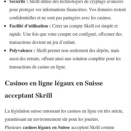
Sécurité :
Skrill utilise des technologies de cryptage avancées
pour protéger vos informations financières. Vos données restent
confidentielles et ne sont pas partagées avec les casinos.
Facilité d’utilisation :
Créer un compte Skrill est simple et
rapide. Une fois que votre compte est configuré, effectuer des
transactions devient un jeu d’enfant.
Polyvalence :
Skrill permet non seulement des dépôts, mais
aussi des retraits, offrant ainsi une solution complète pour les
transactions de casino en ligne.
Casinos en ligne légaux en Suisse
acceptant Skrill
La législation suisse entourant les casinos en ligne est très stricte,
garantissant un environnement sûr pour les joueurs.
casinos légaux en Suisse
Plusieurs
acceptent Skrill comme