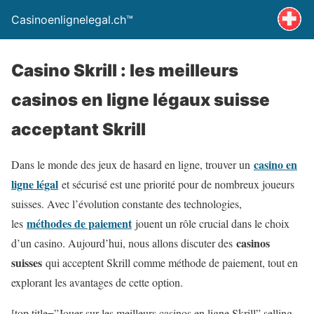
Casinoenlignelegal.ch™
Casino Skrill : les meilleurs
casinos en ligne légaux suisse
acceptant Skrill
casino en
Dans le monde des jeux de hasard en ligne, trouver un
ligne légal
et sécurisé est une priorité pour de nombreux joueurs
suisses. Avec l’évolution constante des technologies,
méthodes de paiement
les
jouent un rôle crucial dans le choix
casinos
d’un casino. Aujourd’hui, nous allons discuter des
suisses
qui acceptent Skrill comme méthode de paiement, tout en
explorant les avantages de cette option.
[top title=”Jouer sur les meilleurs casinos en ligne Skrill” selling-