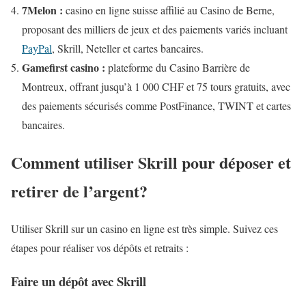
7Melon :
casino en ligne suisse affilié au Casino de Berne,
proposant des milliers de jeux et des paiements variés incluant
PayPal
, Skrill, Neteller et cartes bancaires.
Gamefirst casino :
plateforme du Casino Barrière de
Montreux, offrant jusqu’à 1 000 CHF et 75 tours gratuits, avec
des paiements sécurisés comme PostFinance, TWINT et cartes
bancaires.
Comment utiliser Skrill pour déposer et
retirer de l’argent?
Utiliser Skrill sur un casino en ligne est très simple. Suivez ces
étapes pour réaliser vos dépôts et retraits :
Faire un dépôt avec Skrill