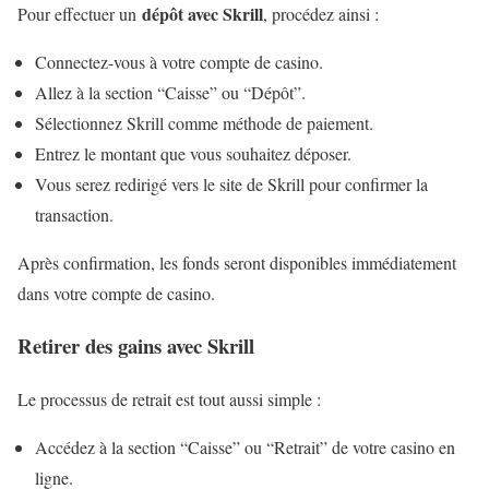
dépôt avec Skrill
Pour effectuer un
, procédez ainsi :
Connectez-vous à votre compte de casino.
Allez à la section “Caisse” ou “Dépôt”.
Sélectionnez Skrill comme méthode de paiement.
Entrez le montant que vous souhaitez déposer.
Vous serez redirigé vers le site de Skrill pour confirmer la
transaction.
Après confirmation, les fonds seront disponibles immédiatement
dans votre compte de casino.
Retirer des gains avec Skrill
Le processus de retrait est tout aussi simple :
Accédez à la section “Caisse” ou “Retrait” de votre casino en
ligne.