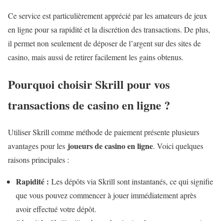
Ce service est particulièrement apprécié par les amateurs de jeux
en ligne pour sa rapidité et la discrétion des transactions. De plus,
il permet non seulement de déposer de l’argent sur des sites de
casino, mais aussi de retirer facilement les gains obtenus.
Pourquoi choisir Skrill pour vos
transactions de casino en ligne ?
Utiliser Skrill comme méthode de paiement présente plusieurs
joueurs de casino en ligne
avantages pour les
. Voici quelques
raisons principales :
Rapidité :
Les dépôts via Skrill sont instantanés, ce qui signifie
que vous pouvez commencer à jouer immédiatement après
avoir effectué votre dépôt.