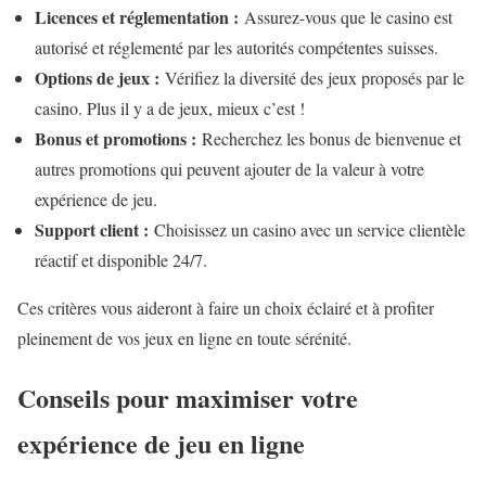
Licences et réglementation :
Assurez-vous que le casino est
autorisé et réglementé par les autorités compétentes suisses.
Options de jeux :
Vérifiez la diversité des jeux proposés par le
casino. Plus il y a de jeux, mieux c’est !
Bonus et promotions :
Recherchez les bonus de bienvenue et
autres promotions qui peuvent ajouter de la valeur à votre
expérience de jeu.
Support client :
Choisissez un casino avec un service clientèle
réactif et disponible 24/7.
Ces critères vous aideront à faire un choix éclairé et à profiter
pleinement de vos jeux en ligne en toute sérénité.
Conseils pour maximiser votre
expérience de jeu en ligne