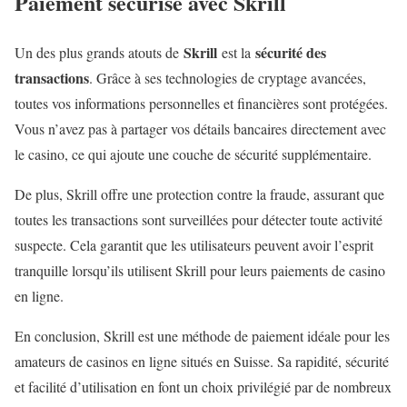
Paiement sécurisé avec Skrill
Skrill
sécurité des
Un des plus grands atouts de
est la
transactions
. Grâce à ses technologies de cryptage avancées,
toutes vos informations personnelles et financières sont protégées.
Vous n’avez pas à partager vos détails bancaires directement avec
le casino, ce qui ajoute une couche de sécurité supplémentaire.
De plus, Skrill offre une protection contre la fraude, assurant que
toutes les transactions sont surveillées pour détecter toute activité
suspecte. Cela garantit que les utilisateurs peuvent avoir l’esprit
tranquille lorsqu’ils utilisent Skrill pour leurs paiements de casino
en ligne.
En conclusion, Skrill est une méthode de paiement idéale pour les
amateurs de casinos en ligne situés en Suisse. Sa rapidité, sécurité
et facilité d’utilisation en font un choix privilégié par de nombreux